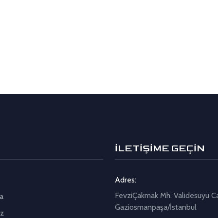
İLETİŞİME GEÇİN
Adres:
FevziÇakmak Mh. Validesuyu C
a
Gaziosmanpaşa/İstanbul
z