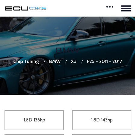
BMW
Chip Tuning
BMW
X3
F25 - 2011 - 2017
1.8D 136hp
1.8D 143hp